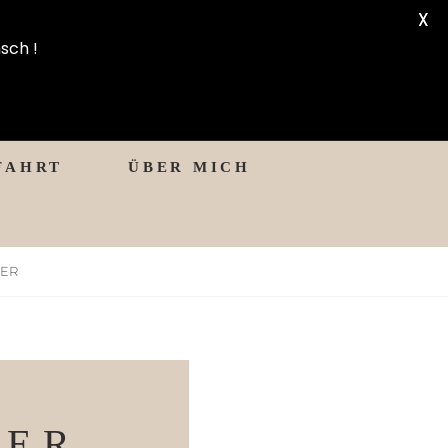
X
sch !
FAHRT
ÜBER MICH
ER
DER