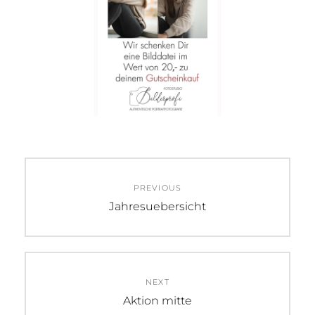
Beitrags-
PREVIOUS
Navigation
Previous
Jahresuebersicht
post:
NEXT
Next
Aktion mitte