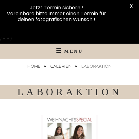
X
Jetzt Termin sichern !
Vereinbare bitte immer einen Termin für
deinen fotografischen Wunsch !
Skip
to
/**/
content
MENU
HOME
GALERIEN
LABORAKTION
LABORAKTION