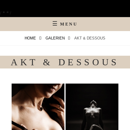
Skip
Jetzt Termin sichern !
to
Vereinbare bitte immer einen Termin für
/**/
deinen fotografischen Wunsch !
content
MENU
HOME
GALERIEN
AKT & DESSOUS
AKT & DESSOUS