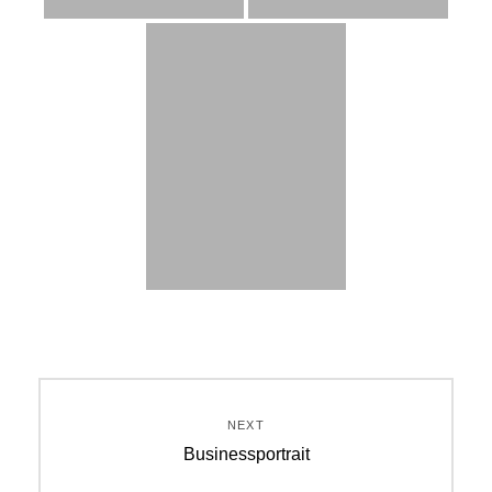
Beitrags-
Navigation
NEXT
Next
Businessportrait
post: